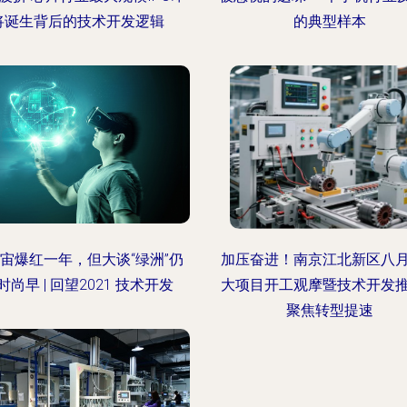
将诞生背后的技术开发逻辑
的典型样本
宙爆红一年，但大谈“绿洲”仍
加压奋进！南京江北新区八
时尚早 | 回望2021 技术开发
大项目开工观摩暨技术开发
聚焦转型提速